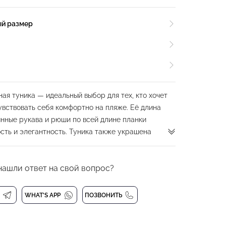
ый размер
ая туника — идеальный выбор для тех, кто хочет
чувствовать себя комфортно на пляже. Её длина
линные рукава и рюши по всей длине планки
сть и элегантность. Туника также украшена
спереди, что добавляет изюминку в образ.
етчатая ткань этой туники обладает высокой
нашли ответ на свой вопрос?
состойкостью, что гарантирует долговечность
та ткань легко стирается, не линяет, не мнётся и
ляя вам наслаждаться отдыхом на пляже без
WHAT'S APP
ПОЗВОНИТЬ
ость приобрести эту стильную и удобную пляжную