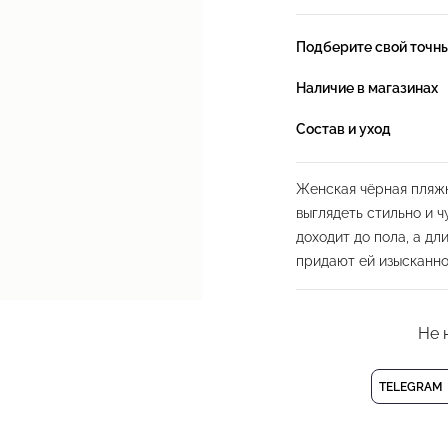
Подберите свой точн
Наличие в магазинах
Состав и уход
Женская чёрная пляжн
выглядеть стильно и 
доходит до пола, а д
придают ей изысканно
воланами и завязками 
Высококачественная с
Не 
эластичностью и изно
изделия. Кроме того, э
быстро сохнет, позво
TELEGRAM
лишних хлопот.
Не упустите возможн