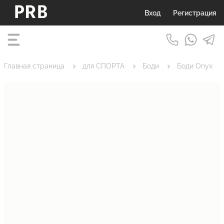
Вход
Регистрация
Главная страница
для СПОРТА
Боди
Боди Onyx