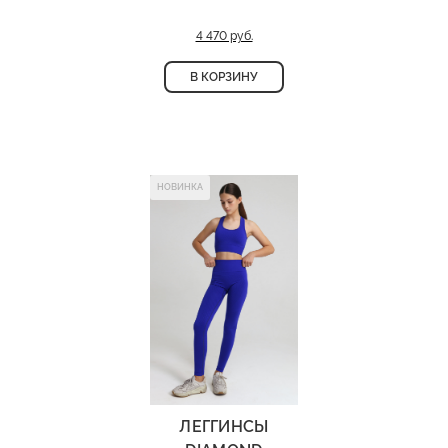
от состава ткани до финальной строчки — всё работает на
комфорт, долговечность и безупречный внешний вид.
4 470 руб.
В КОРЗИНУ
Женская спортивная олимпийка
Состав: 70% полиамид, 30% лайкра
Деликатная стирка при 30 градусах
НОВИНКА
ЛЕГГИНСЫ