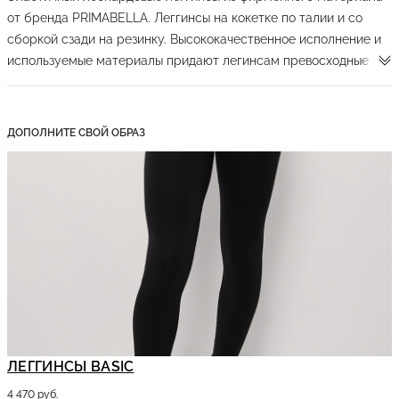
от бренда PRIMABELLA. Леггинсы на кокетке по талии и со
сборкой сзади на резинку. Высококачественное исполнение и
используемые материалы придают легинсам превосходные
характеристики, такие как равномерная эластичность более
25% во все стороны, легкая стирка, материал не линяет и
быстро сохнет. Леггинсы превосходно подойдут для занятий
ДОПОЛНИТЕ СВОЙ ОБРАЗ
спортом, ренировок, фитнесу и другим спортивным
активностям.
Леггинсы в сером леопарде
ЛЕГГИНСЫ BASIC
4 470 руб.