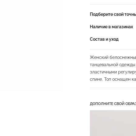
Подберите свой точн
Наличие в магазинах
Состав и уход
Женский белоснежный
танцевальной одежды P
эластичными регули
спине. Топ оснащен к
комплект не входят.
Топик на бретелях
БЕЗ вшитых чашек
ДОПОЛНИТЕ СВОЙ ОБРА
Оснащен карманами д