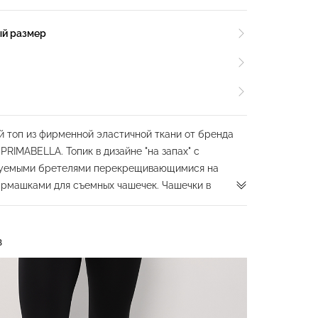
ый размер
 топ из фирменной эластичной ткани от бренда
RIMABELLA. Топик в дизайне "на запах" с
руемыми бретелями перекрещивающимися на
армашками для съемных чашечек. Чашечки в
З
ля чашечек