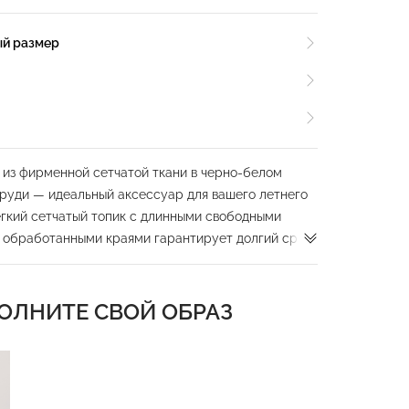
ый размер
из фирменной сетчатой ткани в черно-белом
 груди — идеальный аксессуар для вашего летнего
ёгкий сетчатый топик с длинными свободными
 обработанными краями гарантирует долгий срок
венная и комфортная ткань устойчива к
морской воды и средств для бассейнов, не линяет
ОЛНИТЕ СВОЙ ОБРАЗ