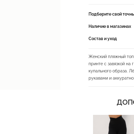
Подберите свой точн
Наличие в магазинах
Состав и уход
Женский пляжный топ 
принте с завязкой на
купального образа. Л
рукавами и аккуратно
службы. Высококачест
воздействию солёной 
и быстро сохнет.
ДОП