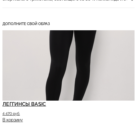
лайкры. Высокоэластичная ткань приятна на ощупь и
обеспечивает максимальный комфорт во время тренировок.
Рашгард имеет короткие рукава и широкую резинку под
ДОПОЛНИТЕ СВОЙ ОБРАЗ
грудью, а также встроенные чашечки на сетчатой подкладке.
Всё это создаёт эффективную поддержку груди и позволяет
тренироваться в различных спортивных направлениях с
максимальным комфортом.
ЛЕГГИНСЫ BASIC
4 470 руб.
В корзину