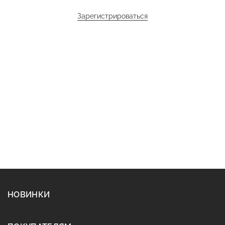
Зарегистрироваться
НОВИНКИ