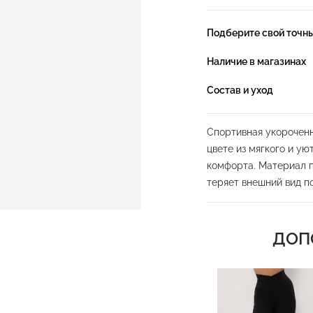
Подберите свой точн
Наличие в магазинах
Состав и уход
Спортивная укороченн
цвете из мягкого и у
комфорта. Материал п
теряет внешний вид п
Конструкция модели р
носки. Куртка имеет 
ДОП
застежку на удобную 
сердечка. Рукава осн
фиксирующимися и не
низу куртки обеспечи