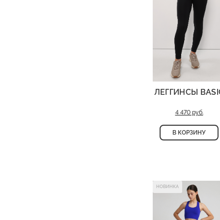
функциональные карм
мелочи.
Дизайн сочетает игри
добавляет образу лег
цвет подчеркивает ст
подходит для прогулок
образов.
ЛЕГГИНСЫ BASI
Спортивная женская 
4 470 руб.
Состав: 94% полиэсте
Деликатная стирка пр
В КОРЗИНУ
НОВИНКА