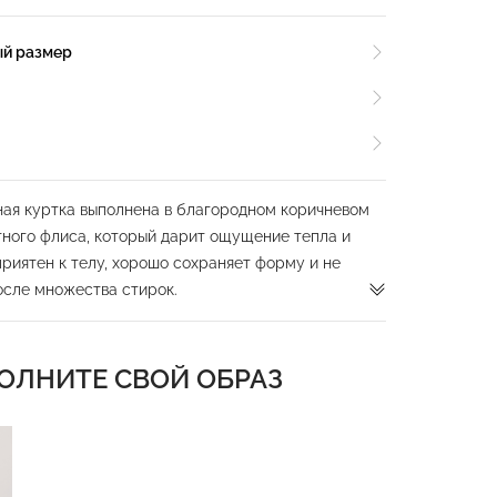
ый размер
ая куртка выполнена в благородном коричневом
ютного флиса, который дарит ощущение тепла и
риятен к телу, хорошо сохраняет форму и не
осле множества стирок.
азработана для активного отдыха и повседневной
свободный капюшон, который защищает от ветра, и
ОЛНИТЕ СВОЙ ОБРАЗ
молнию с оригинальным бегунком в виде
ащены мягкими манжетами на резинках, надежно
 пропускающими холодный воздух. Резинка по
вает аккуратную посадку по фигуре, а боковые